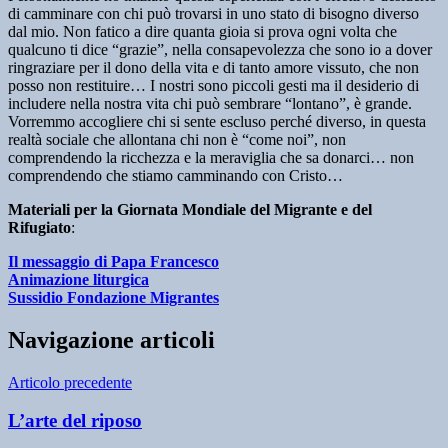
di camminare con chi può trovarsi in uno stato di bisogno diverso
dal mio. Non fatico a dire quanta gioia si prova ogni volta che
qualcuno ti dice “grazie”, nella consapevolezza che sono io a dover
ringraziare per il dono della vita e di tanto amore vissuto, che non
posso non restituire… I nostri sono piccoli gesti ma il desiderio di
includere nella nostra vita chi può sembrare “lontano”, è grande.
Vorremmo accogliere chi si sente escluso perché diverso, in questa
realtà sociale che allontana chi non è “come noi”, non
comprendendo la ricchezza e la meraviglia che sa donarci… non
comprendendo che stiamo camminando con Cristo…
Materiali per la Giornata Mondiale del Migrante e del
Rifugiato
:
Il messaggio di Papa Francesco
Animazione liturgica
Sussidio Fondazione Migrantes
Navigazione articoli
Articolo precedente
L’arte del riposo