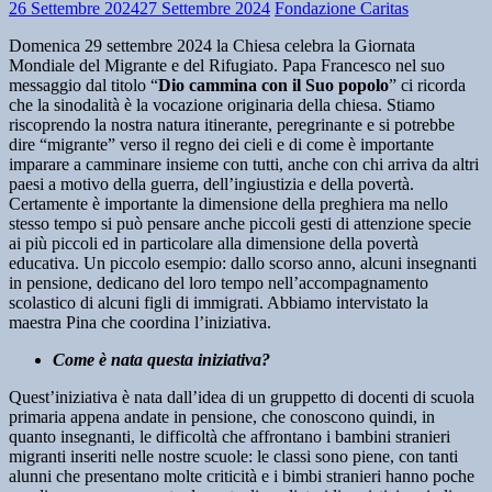
26 Settembre 2024
27 Settembre 2024
Fondazione Caritas
Domenica 29 settembre 2024 la Chiesa celebra la Giornata
Mondiale del Migrante e del Rifugiato. Papa Francesco nel suo
messaggio dal titolo “
Dio cammina con il Suo popolo
” ci ricorda
che la sinodalità è la vocazione originaria della chiesa. Stiamo
riscoprendo la nostra natura itinerante, peregrinante e si potrebbe
dire “migrante” verso il regno dei cieli e di come è importante
imparare a camminare insieme con tutti, anche con chi arriva da altri
paesi a motivo della guerra, dell’ingiustizia e della povertà.
Certamente è importante la dimensione della preghiera ma nello
stesso tempo si può pensare anche piccoli gesti di attenzione specie
ai più piccoli ed in particolare alla dimensione della povertà
educativa. Un piccolo esempio: dallo scorso anno, alcuni insegnanti
in pensione, dedicano del loro tempo nell’accompagnamento
scolastico di alcuni figli di immigrati. Abbiamo intervistato la
maestra Pina che coordina l’iniziativa.
Come è nata questa iniziativa?
Quest’iniziativa è nata dall’idea di un gruppetto di docenti di scuola
primaria appena andate in pensione, che conoscono quindi, in
quanto insegnanti, le difficoltà che affrontano i bambini stranieri
migranti inseriti nelle nostre scuole: le classi sono piene, con tanti
alunni che presentano molte criticità e i bimbi stranieri hanno poche