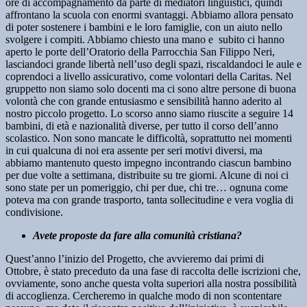
ore di accompagnamento da parte di mediatori linguistici, quindi
affrontano la scuola con enormi svantaggi. Abbiamo allora pensato
di poter sostenere i bambini e le loro famiglie, con un aiuto nello
svolgere i compiti. Abbiamo chiesto una mano e subito ci hanno
aperto le porte dell’Oratorio della Parrocchia San Filippo Neri,
lasciandoci grande libertà nell’uso degli spazi, riscaldandoci le aule e
coprendoci a livello assicurativo, come volontari della Caritas. Nel
gruppetto non siamo solo docenti ma ci sono altre persone di buona
volontà che con grande entusiasmo e sensibilità hanno aderito al
nostro piccolo progetto. Lo scorso anno siamo riuscite a seguire 14
bambini, di età e nazionalità diverse, per tutto il corso dell’anno
scolastico. Non sono mancate le difficoltà, soprattutto nei momenti
in cui qualcuna di noi era assente per seri motivi diversi, ma
abbiamo mantenuto questo impegno incontrando ciascun bambino
per due volte a settimana, distribuite su tre giorni. Alcune di noi ci
sono state per un pomeriggio, chi per due, chi tre… ognuna come
poteva ma con grande trasporto, tanta sollecitudine e vera voglia di
condivisione.
Avete proposte da fare alla comunità cristiana?
Quest’anno l’inizio del Progetto, che avvieremo dai primi di
Ottobre, è stato preceduto da una fase di raccolta delle iscrizioni che,
ovviamente, sono anche questa volta superiori alla nostra possibilità
di accoglienza. Cercheremo in qualche modo di non scontentare