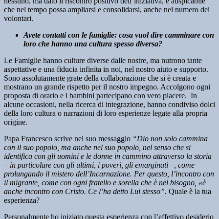
nessuno, ma dato il riscontro positivo dell’iniziativa, è auspicabile
che nel tempo possa ampliarsi e consolidarsi, anche nel numero dei
volontari.
Avete contatti con le famiglie: cosa vuol dire camminare con
loro che hanno una cultura spesso diversa?
Le Famiglie hanno culture diverse dalle nostre, ma nutrono tante
aspettative e una fiducia infinita in noi, nel nostro aiuto e supporto.
Sono assolutamente grate della collaborazione che si è creata e
mostrano un grande rispetto per il nostro impegno. Accolgono ogni
proposta di orario e i bambini partecipano con vero piacere. In
alcune occasioni, nella ricerca di integrazione, hanno condiviso dolci
della loro cultura o narrazioni di loro esperienze legate alla propria
origine.
Papa Francesco scrive nel suo messaggio
“Dio non solo cammina
con il suo popolo, ma anche nel suo popolo, nel senso che si
identifica con gli uomini e le donne in cammino attraverso la storia
– in particolare con gli ultimi, i poveri, gli emarginati –, come
prolungando il mistero dell’Incarnazione. Per questo, l’incontro con
il migrante, come con ogni fratello e sorella che è nel bisogno, «è
anche incontro con Cristo. Ce l’ha detto Lui stesso”.
Quale è la tua
esperienza?
Personalmente ho iniziato questa esperienza con l’effettivo desiderio