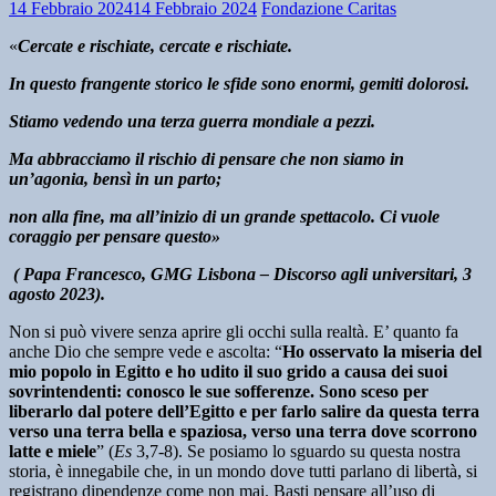
14 Febbraio 2024
14 Febbraio 2024
Fondazione Caritas
«
Cercate e rischiate, cercate e rischiate.
In questo frangente storico le sfide sono enormi, gemiti dolorosi.
Stiamo vedendo una terza guerra mondiale a pezzi.
Ma abbracciamo il rischio di pensare che non siamo in
un’agonia, bensì in un parto;
non alla fine, ma all’inizio di un grande spettacolo. Ci vuole
coraggio per pensare questo»
( Papa Francesco, GMG Lisbona – Discorso agli universitari, 3
agosto 2023).
Non si può vivere senza aprire gli occhi sulla realtà. E’ quanto fa
anche Dio che sempre vede e ascolta: “
Ho osservato la miseria del
mio popolo in Egitto e ho udito il suo grido a causa dei suoi
sovrintendenti: conosco le sue sofferenze. Sono sceso per
liberarlo
dal potere dell’Egitto e per farlo salire da questa terra
verso una terra
bella e spaziosa, verso una terra dove scorrono
latte e miele
” (
Es
3,7-8). Se posiamo lo sguardo su questa nostra
storia, è innegabile che, in un mondo dove tutti parlano di libertà, si
registrano dipendenze come non mai. Basti pensare all’uso di