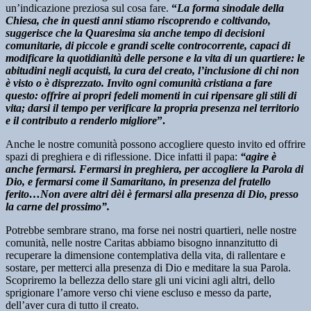
un’indicazione preziosa sul cosa fare.
“
La forma sinodale della
Chiesa, che in questi anni stiamo riscoprendo e coltivando,
suggerisce che la Quaresima sia anche tempo di decisioni
comunitarie, di piccole e grandi scelte controcorrente, capaci di
modificare la quotidianità delle persone e la vita di un quartiere: le
abitudini negli acquisti, la cura del creato, l’inclusione di chi non
è visto o è disprezzato. Invito ogni comunità cristiana a fare
questo: offrire ai propri fedeli momenti in cui ripensare gli stili di
vita; darsi il tempo per verificare la propria presenza nel territorio
e il contributo a renderlo migliore
”.
Anche le nostre comunità possono accogliere questo invito ed offrire
spazi di preghiera e di riflessione. Dice infatti il papa:
“
agire è
anche fermarsi
. Fermarsi in preghiera, per accogliere la Parola di
Dio, e fermarsi come il Samaritano, in presenza del fratello
ferito…Non avere altri dèi è fermarsi alla presenza di Dio, presso
la carne del prossimo”.
Potrebbe sembrare strano, ma forse nei nostri quartieri, nelle nostre
comunità, nelle nostre Caritas abbiamo bisogno innanzitutto di
recuperare la dimensione contemplativa della vita, di rallentare e
sostare, per metterci alla presenza di Dio e meditare la sua Parola.
Scopriremo la bellezza dello stare gli uni vicini agli altri, dello
sprigionare l’amore verso chi viene escluso e messo da parte,
dell’aver cura di tutto il creato.