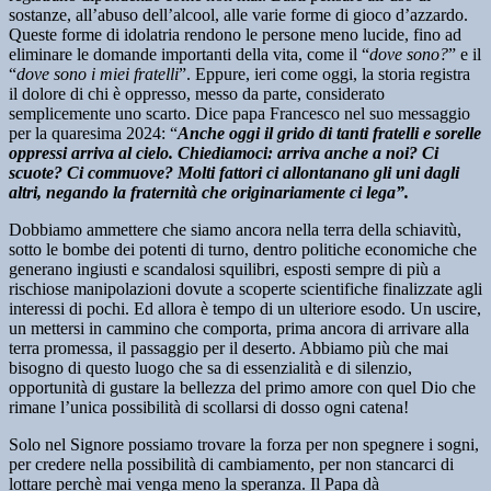
sostanze, all’abuso dell’alcool, alle varie forme di gioco d’azzardo.
Queste forme di idolatria rendono le persone meno lucide, fino ad
eliminare le domande importanti della vita, come il “
dove sono?
” e il
“
dove sono i miei fratelli
”. Eppure, ieri come oggi, la storia registra
il dolore di chi è oppresso, messo da parte, considerato
semplicemente uno scarto. Dice papa Francesco nel suo messaggio
per la quaresima 2024: “
Anche oggi il grido di tanti fratelli e sorelle
oppressi arriva al cielo. Chiediamoci: arriva anche a noi? Ci
scuote? Ci commuove? Molti fattori ci allontanano gli uni dagli
altri, negando la fraternità che originariamente ci lega”.
Dobbiamo ammettere che siamo ancora nella terra della schiavitù,
sotto le bombe dei potenti di turno, dentro politiche economiche che
generano ingiusti e scandalosi squilibri, esposti sempre di più a
rischiose manipolazioni dovute a scoperte scientifiche finalizzate agli
interessi di pochi. Ed allora è tempo di un ulteriore esodo. Un uscire,
un mettersi in cammino che comporta, prima ancora di arrivare alla
terra promessa, il passaggio per il deserto. Abbiamo più che mai
bisogno di questo luogo che sa di essenzialità e di silenzio,
opportunità di gustare la bellezza del primo amore con quel Dio che
rimane l’unica possibilità di scollarsi di dosso ogni catena!
Solo nel Signore possiamo trovare la forza per non spegnere i sogni,
per credere nella possibilità di cambiamento, per non stancarci di
lottare perchè mai venga meno la speranza. Il Papa dà