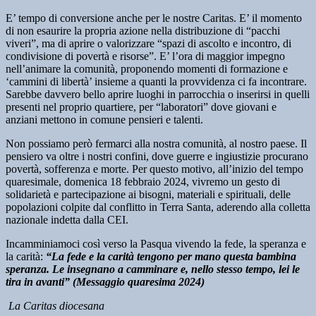
E’ tempo di conversione anche per le nostre Caritas. E’ il momento
di non esaurire la propria azione nella distribuzione di “pacchi
viveri”, ma di aprire o valorizzare “spazi di ascolto e incontro, di
condivisione di povertà e risorse”. E’ l’ora di maggior impegno
nell’animare la comunità, proponendo momenti di formazione e
‘cammini di libertà’ insieme a quanti la provvidenza ci fa incontrare.
Sarebbe davvero bello aprire luoghi in parrocchia o inserirsi in quelli
presenti nel proprio quartiere, per “laboratori” dove giovani e
anziani mettono in comune pensieri e talenti.
Non possiamo però fermarci alla nostra comunità, al nostro paese. Il
pensiero va oltre i nostri confini, dove guerre e ingiustizie procurano
povertà, sofferenza e morte. Per questo motivo, all’inizio del tempo
quaresimale, domenica 18 febbraio 2024, vivremo un gesto di
solidarietà e partecipazione ai bisogni, materiali e spirituali, delle
popolazioni colpite dal conflitto in Terra Santa, aderendo alla colletta
nazionale indetta dalla CEI.
Incamminiamoci così verso la Pasqua vivendo la fede, la speranza e
la carità:
“La fede e la carità tengono per mano questa bambina
speranza. Le insegnano a camminare e, nello stesso tempo, lei le
tira in avanti” (Messaggio quaresima 2024)
La Caritas diocesana