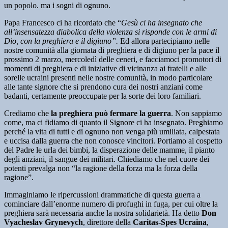
un popolo. ma i sogni di ognuno.
Papa Francesco ci ha ricordato che “
Gesù ci ha insegnato che
all’insensatezza diabolica della violenza si risponde con le armi di
Dio, con la preghiera e il digiuno”.
Ed allora partecipiamo nelle
nostre comunità alla giornata di preghiera e di digiuno per la pace il
prossimo 2 marzo, mercoledì delle ceneri, e facciamoci promotori di
momenti di preghiera e di iniziative di vicinanza ai fratelli e alle
sorelle ucraini presenti nelle nostre comunità, in modo particolare
alle tante signore che si prendono cura dei nostri anziani come
badanti, certamente preoccupate per la sorte dei loro familiari.
Crediamo che
la preghiera può fermare la guerra
. Non sappiamo
come, ma ci fidiamo di quanto il Signore ci ha insegnato. Preghiamo
perché la vita di tutti e di ognuno non venga più umiliata, calpestata
e uccisa dalla guerra che non conosce vincitori. Portiamo al cospetto
del Padre le urla dei bimbi, la disperazione delle mamme, il pianto
degli anziani, il sangue dei militari. Chiediamo che nel cuore dei
potenti prevalga non “la ragione della forza ma la forza della
ragione”.
Immaginiamo le ripercussioni drammatiche di questa guerra a
cominciare dall’enorme numero di profughi in fuga, per cui oltre la
preghiera sarà necessaria anche la nostra solidarietà. Ha detto
Don
Vyacheslav Grynevych
, direttore della
Caritas-Spes Ucraina
,