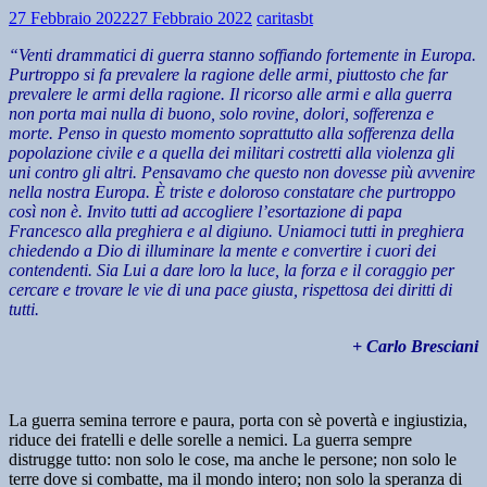
27 Febbraio 2022
27 Febbraio 2022
caritasbt
“Venti drammatici di guerra stanno soffiando fortemente in Europa.
Purtroppo si fa prevalere la ragione delle armi, piuttosto che far
prevalere le armi della ragione. Il ricorso alle armi e alla guerra
non porta mai nulla di buono, solo rovine, dolori, sofferenza e
morte. Penso in questo momento soprattutto alla sofferenza della
popolazione civile e a quella dei militari costretti alla violenza gli
uni contro gli altri. Pensavamo che questo non dovesse più avvenire
nella nostra Europa. È triste e doloroso constatare che purtroppo
così non è. Invito tutti ad accogliere l’esortazione di papa
Francesco alla preghiera e al digiuno. Uniamoci tutti in preghiera
chiedendo a Dio di illuminare la mente e convertire i cuori dei
contendenti. Sia Lui a dare loro la luce, la forza e il coraggio per
cercare e trovare le vie di una pace giusta, rispettosa dei diritti di
tutti.
+ Carlo Bresciani
La guerra semina terrore e paura, porta con sè povertà e ingiustizia,
riduce dei fratelli e delle sorelle a nemici. La guerra sempre
distrugge tutto: non solo le cose, ma anche le persone; non solo le
terre dove si combatte, ma il mondo intero; non solo la speranza di