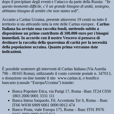
dopo il precipitare degli eventi e l’attacco da parte della Russia: “
In
questo momento difficile, c’è un grande bisogno di unità, sostegno,
abbiamo bisogno di sentire che non siamo soli
”.
Accanto a Caritas Ucraina, presente attraverso 19 centri su tutto il
territorio si sta attivando tutta la rete delle Caritas europee.
Caritas
Italiana ha avviato una raccolta fondi, mettendo subito a
disposizione un primo contributo di 100.000 euro per i bisogni
immediati.
In accordo con il nostro Vescovo si pensava di
destinare la raccolta della quaresima di carità per la necessità
della popolazione ucraina. Quanto prima verranno date
indicazioni.
È possibile sostenere gli interventi di Caritas Italiana (Via Aurelia
796 – 00165 Roma), utilizzando il conto corrente postale n. 347013,
o donazione on-line tramite il sito www.caritas.it, o bonifico
bancario (causale “Europa/Ucraina”) tramite:
Banca Popolare Etica, via Parigi 17, Roma –Iban: IT24 C050
1803 2000 0001 3331 111
Banca Intesa Sanpaolo, Fil. Accentrata Ter S, Roma – Iban:
IT66 W030 6909 6061 0000 0012 474
Banco Posta, viale Europa 175, Roma – Iban: IT91 P076